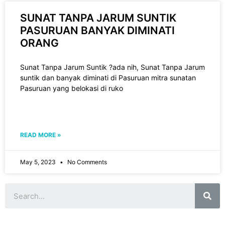
SUNAT TANPA JARUM SUNTIK
PASURUAN BANYAK DIMINATI
ORANG
Sunat Tanpa Jarum Suntik ?ada nih, Sunat Tanpa Jarum
suntik dan banyak diminati di Pasuruan mitra sunatan
Pasuruan yang belokasi di ruko
READ MORE »
May 5, 2023
No Comments