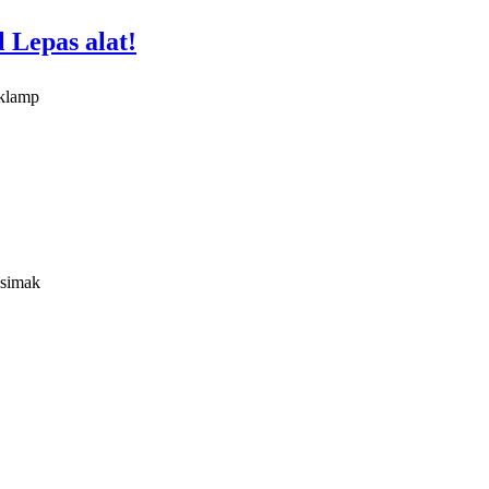
 Lepas alat!
 klamp
 simak