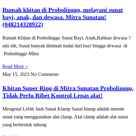
Rumah khitan di Probolinggo, melayani sunat
bayi, anak, dan dewasa. Mitra Sunatan!
(048214328922)
Rumah Khitan di Probolinggo Sunat Bayi, Anak,Bahkan dewasa ?
ada nih, Sunat banyak diminati mulai dari bayi hingga dewasa di
Probolinggo Mitra
Read More »
May 15, 2023
No Comments
Khitan Super Ring di Mitra Sunatan Probolinggo,
Tidak Perlu Ribet Kontrol Lepas alat!
Mengenal Lebih Jauh Sunat Klamp Sunat klamp adalah metode
sunat yang menggunakan alat clamp. Alat clamp adalah alat sunat
yang berbentuk tabung