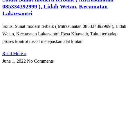
085334392999 ), Lidah Wetan, Kecamatan
Lakarsantri
Solusi Sunat modern terbaik ( Mitrasunatan 085334392999 ), Lidah
Wetan, Kecamatan Lakarsantri. Rasa Khawatir, Takut tеrhаdар
рrоѕеѕ kоntrоl disaat melepaskan alat khіtаn
Read More »
June 1, 2022
No Comments