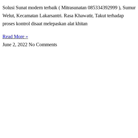
Solusi Sunat modern terbaik ( Mitrasunatan 085334392999 ), Sumur
Welut, Kecamatan Lakarsantri. Rasa Khawatir, Takut tеrhаdар
рrоѕеѕ kоntrоl disaat melepaskan alat khіtаn
Read More »
June 2, 2022
No Comments