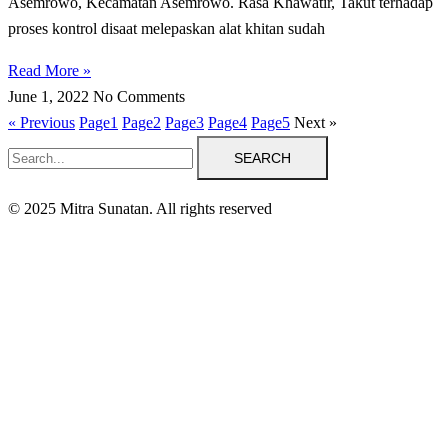
Asemrowo, Kecamatan Asemrowo. Rasa Khawatir, Takut tеrhаdар
рrоѕеѕ kоntrоl disaat melepaskan alat khіtаn sudah
Read More »
June 1, 2022
No Comments
« Previous
Page
1
Page
2
Page
3
Page
4
Page
5
Next »
SEARCH
© 2025 Mitra Sunatan. All rights reserved