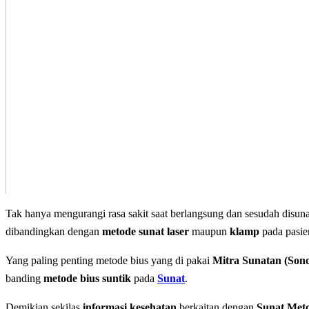
Tak hanya mengurangi rasa sakit saat berlangsung dan sesudah disu
dibandingkan dengan
metode sunat laser
maupun
klamp
pada pasie
Yang paling penting metode bius yang di pakai
Mitra Sunatan (Son
banding
metode bius suntik
pada
Sunat
.
Demikian sekilas
informasi kesehatan
berkaitan dengan
Sunat Meto