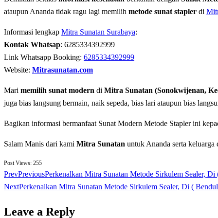
ataupun Ananda tidak ragu lagi memilih
metode sunat stapler
di
Mit
Informasi lengkap
Mitra Sunatan Surabaya
:
Kontak Whatsap
: 6285334392999
Link Whatsapp Booking:
6285334392999
Website:
Mitrasunatan.com
Mari
memilih sunat modern
di
Mitra Sunatan (Sonokwijenan, K
juga bias langsung bermain, naik sepeda, bias lari ataupun bias lang
Bagikan informasi bermanfaat Sunat Modern Metode Stapler ini kepa
Salam Manis dari kami
Mitra Sunatan
untuk Ananda serta keluarga 
Post Views:
255
Prev
Previous
Perkenalkan Mitra Sunatan Metode Sirkulem Sealer, Di
Next
Perkenalkan Mitra Sunatan Metode Sirkulem Sealer, Di ( Bend
Leave a Reply