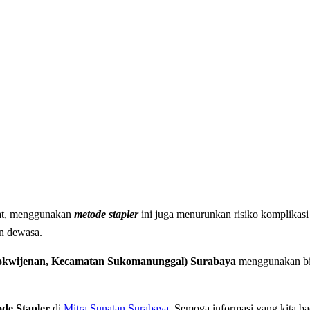
nat, menggunakan
metode
stapler
ini juga menurunkan risiko komplikasi 
n dewasa.
okwijenan, Kecamatan Sukomanunggal) Surabaya
menggunakan bius
de Stapler
di
Mitra Sunatan Surabaya
. Semoga informasi yang kita ba