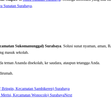
ra Sunatan Surabaya
.
ecamatan Sukomanunggal) Surabaya
. Solusi sunat nyaman, aman, R
sung masuk sekolah.
da teman Ananda disekolah, ke saudara, ataupun tetangga Anda.
dirumah.
 ( Bringin, Kecamatan Sambikerep) Surabaya
ul Merisi, Kecamatan Wonocolo) Surabaya
Next