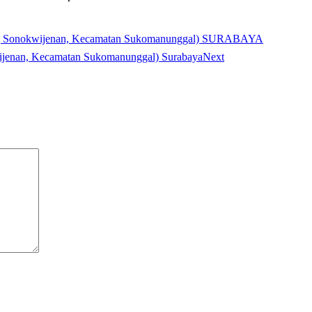
nokwijenan, Kecamatan Sukomanunggal) SURABAYA
wijenan, Kecamatan Sukomanunggal) Surabaya
Next