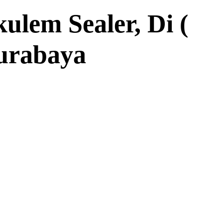
ulem Sealer, Di (
urabaya