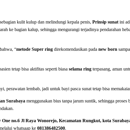
ebagian kulit kulup dan melindungi kepala penis,
Prinsip sunat
ini ad
 darah ke bagian kalup, sehingga mengurangi terjadinya pendarahan heb
bahwa, “
metode Super ring
direkomendasikan pada
new born
sampai
sien tetap bisa aktifitas seperti biasa
selama ring
terpasang, aman untuk
i, perawatan lembab, jadi untuk bayi pasca sunat tetap bisa memakai
tan Surabaya
menggunakan bius tanpa jarum suntik, sehingga proses b
ndakan.
 One no.6 Jl Raya Wonorejo, Kecamatan Rungkut, kota Surabay
melalui whatsaap ke
081386482500
.