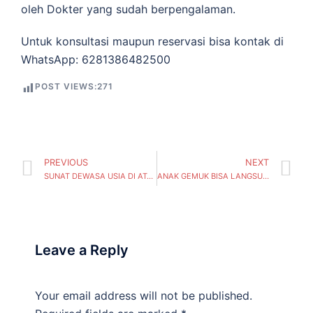
oleh Dokter yang sudah berpengalaman.
Untuk konsultasi maupun reservasi bisa kontak di
WhatsApp: 6281386482500
POST VIEWS:
271
PREVIOUS
NEXT
SUNAT DEWASA USIA DI ATAS 25 TAHUN APAKAH MASIH BISA? – Mitrasunatan ( Pegirian, Kecamatan Semampir) Surabaya
ANAK GEMUK BISA LANGSUNG SUNAT, TANPA PERLU DIET DAN TERAPI HORMON TERLEBIH DAHULU – Mitrasunatan ( Gunung Anyar, Kecamatan Gunung Anyar) Surabaya
Leave a Reply
Your email address will not be published.