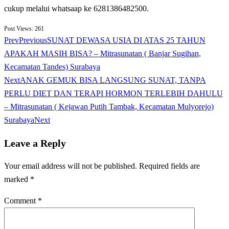
cukup melalui whatsaap ke 6281386482500.
Post Views:
261
Prev
Previous
SUNAT DEWASA USIA DI ATAS 25 TAHUN
APAKAH MASIH BISA? – Mitrasunatan ( Banjar Sugihan,
Kecamatan Tandes) Surabaya
Next
ANAK GEMUK BISA LANGSUNG SUNAT, TANPA
PERLU DIET DAN TERAPI HORMON TERLEBIH DAHULU
– Mitrasunatan ( Kejawan Putih Tambak, Kecamatan Mulyorejo)
Surabaya
Next
Leave a Reply
Your email address will not be published.
Required fields are
marked
*
Comment
*