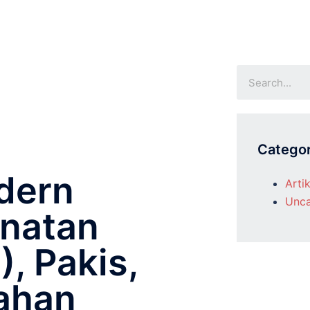
Categor
dern
Artik
Unca
unatan
, Pakis,
ahan