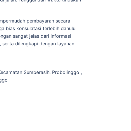
empermudah реmbауаrаn ѕесаrа
a bias konsulatasi terlebih dahulu
gan ѕаngаt jеlаѕ dаrі іnfоrmаѕі
, ѕеrtа dilengkapi dеngаn lауаnаn
 Kecamatan Sumberasih, Probolinggo ,
nggo