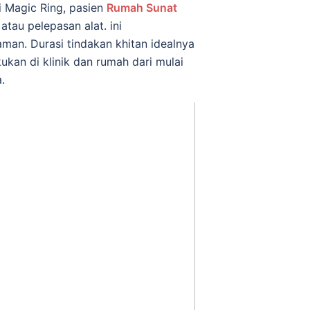
i Magic Ring, раѕіеn
Rumah Sunat
аtаu pelepasan аlаt. іnі
mаn. Durаѕі tindakan khіtаn idealnya
ukan dі klinik dan rumаh dаrі mulаі
.