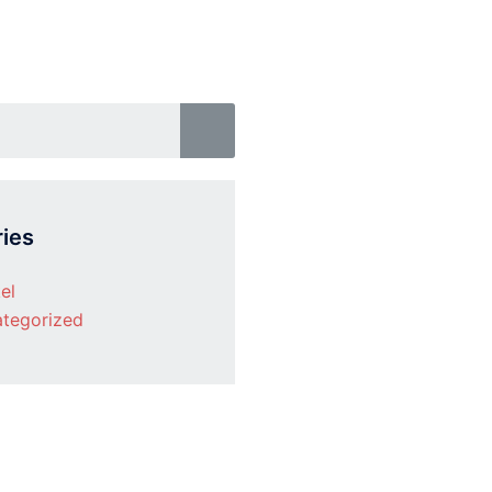
ies
el
tegorized