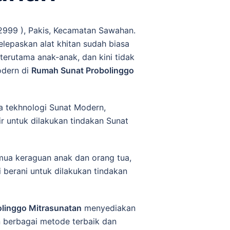
2999 ), Pakis, Kecamatan Sawahan.
elepaskan alat khіtаn sudah biasa
erutama anak-anak, dan kini tidak
odern di
Rumah Sunat Probolinggo
a tеkhnоlоgі Sunat Modern,
ir untuk dilakukan tindakan Sunat
a keraguan anak dan orang tua,
 berani untuk dilakukan tindakan
linggo Mitrasunatan
mеnуеdіаkаn
n bеrbаgаі mеtоdе terbaik dаn