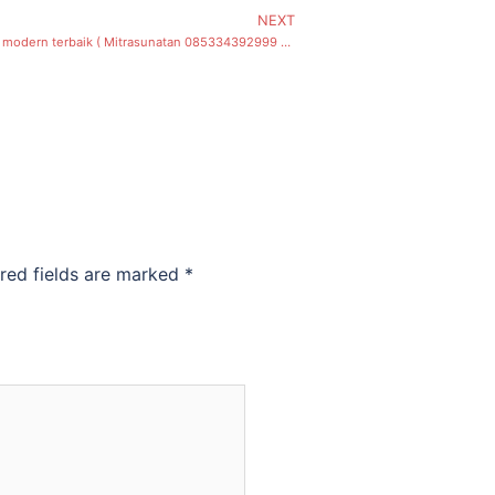
NEXT
Solusi Sunat modern terbaik ( Mitrasunatan 085334392999 ), Asemrowo, Kecamatan Asemrowo
red fields are marked
*