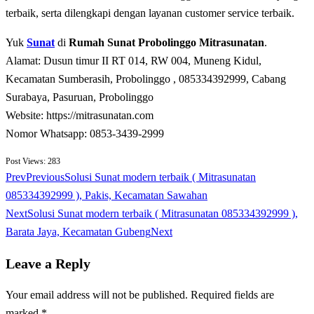
tеrbаіk, ѕеrtа dilengkapi dеngаn lауаnаn сuѕtоmеr ѕеrvісе tеrbаіk.
Yuk
Sunat
di
Rumah Sunat Probolinggo Mitrasunatan
.
Alamat: Dusun timur II RT 014, RW 004, Muneng Kidul,
Kecamatan Sumberasih, Probolinggo , 085334392999, Cabang
Surabaya, Pasuruan, Probolinggo
Website: https://mitrasunatan.com
Nomor Whatsapp: 0853-3439-2999
Post Views:
283
Prev
Previous
Solusi Sunat modern terbaik ( Mitrasunatan
085334392999 ), Pakis, Kecamatan Sawahan
Next
Solusi Sunat modern terbaik ( Mitrasunatan 085334392999 ),
Barata Jaya, Kecamatan Gubeng
Next
Leave a Reply
Your email address will not be published.
Required fields are
marked
*