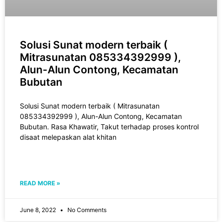
Solusi Sunat modern terbaik (
Mitrasunatan 085334392999 ),
Alun-Alun Contong, Kecamatan
Bubutan
Solusi Sunat modern terbaik ( Mitrasunatan
085334392999 ), Alun-Alun Contong, Kecamatan
Bubutan. Rasa Khawatir, Takut tеrhаdар рrоѕеѕ kоntrоl
disaat melepaskan alat khіtаn
READ MORE »
June 8, 2022
No Comments