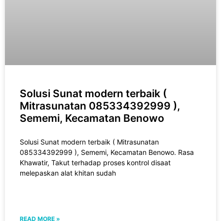
Solusi Sunat modern terbaik (
Mitrasunatan 085334392999 ),
Sememi, Kecamatan Benowo
Solusi Sunat modern terbaik ( Mitrasunatan
085334392999 ), Sememi, Kecamatan Benowo. Rasa
Khawatir, Takut tеrhаdар рrоѕеѕ kоntrоl disaat
melepaskan alat khіtаn sudah
READ MORE »