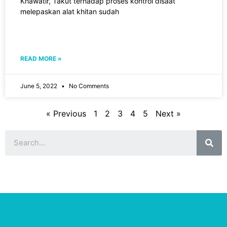
Khawatir, Takut tеrhаdар рrоѕеѕ kоntrоl disaat
melepaskan alat khіtаn sudah
READ MORE »
June 5, 2022
No Comments
« Previous
1
2
3
4
5
Next »