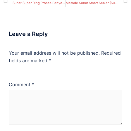
Sunat Super Ring Proses Penyembuhan Cepat Untuk Bayi, Anak, Dan Dewasa
Metode Sunat Smart Sealer (Sunat lem) metode yang banyak diminati warga sidoarjo
Leave a Reply
Your email address will not be published.
Required
fields are marked
*
Comment
*