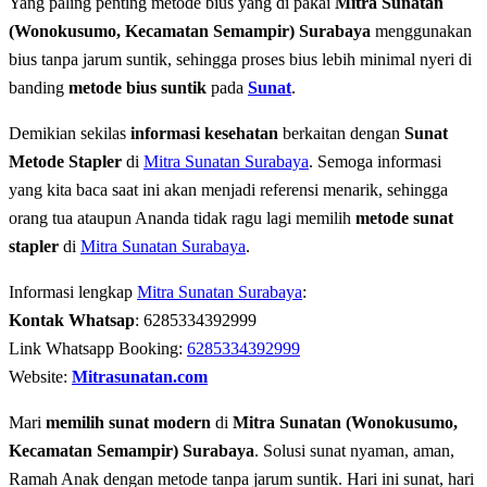
Yang paling penting metode bius yang di pakai
Mitra Sunatan
(Wonokusumo, Kecamatan Semampir) Surabaya
menggunakan
bius tanpa jarum suntik, sehingga proses bius lebih minimal nyeri di
banding
metode bius suntik
pada
Sunat
.
Demikian sekilas
informasi kesehatan
berkaitan dengan
Sunat
Metode Stapler
di
Mitra Sunatan Surabaya
. Semoga informasi
yang kita baca saat ini akan menjadi referensi menarik, sehingga
orang tua ataupun Ananda tidak ragu lagi memilih
metode sunat
stapler
di
Mitra Sunatan Surabaya
.
Informasi lengkap
Mitra Sunatan Surabaya
:
Kontak Whatsap
: 6285334392999
Link Whatsapp Booking:
6285334392999
Website:
Mitrasunatan.com
Mari
memilih sunat modern
di
Mitra Sunatan (Wonokusumo,
Kecamatan Semampir) Surabaya
. Solusi sunat nyaman, aman,
Ramah Anak dengan metode tanpa jarum suntik. Hari ini sunat, hari