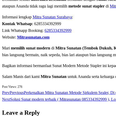
ataupun Ananda tidak ragu lagi memilih
metode sunat stapler
di
Mit
Informasi lengkap
Mitra Sunatan Surabaya
:
Kontak Whatsap
: 6285334392999
Link Whatsapp Booking:
6285334392999
Website:
Mitrasunatan.com
Mari
memilih sunat modern
di
Mitra Sunatan (Tembok Dukuh, 
bias langsung bermain, naik sepeda, bias lari ataupun bias langsung 
Bagikan informasi bermanfaat Sunat Modern Metode Stapler ini kepa
Salam Manis dari kami
Mitra Sunatan
untuk Ananda serta keluarga 
Post Views:
276
Prev
Previous
Perkenalkan Mitra Sunatan Metode Sirkulem Sealer, D
Next
Solusi Sunat modern terbaik ( Mitrasunatan 085334392999 ), L
Leave a Reply