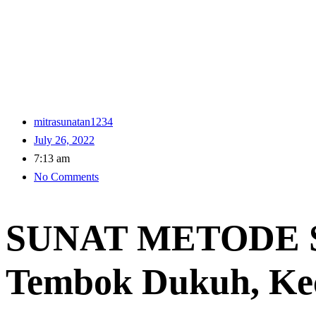
mitrasunatan1234
July 26, 2022
7:13 am
No Comments
SUNAT METODE S
Tembok Dukuh, K