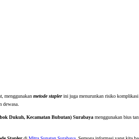
nat, menggunakan
metode
stapler
ini juga menurunkan risiko komplikasi 
n dewasa.
mbok Dukuh, Kecamatan Bubutan) Surabaya
menggunakan bius tanpa
de Stapler
di
Mitra Sunatan Surabaya
. Semoga informasi yang kita ba