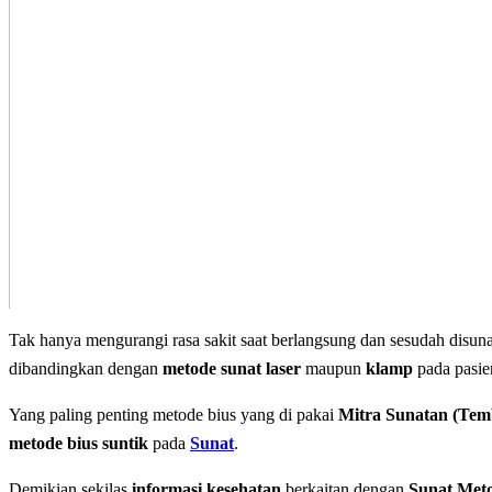
Tak hanya mengurangi rasa sakit saat berlangsung dan sesudah disu
dibandingkan dengan
metode sunat laser
maupun
klamp
pada pasie
Yang paling penting metode bius yang di pakai
Mitra Sunatan (Te
metode bius suntik
pada
Sunat
.
Demikian sekilas
informasi kesehatan
berkaitan dengan
Sunat Meto