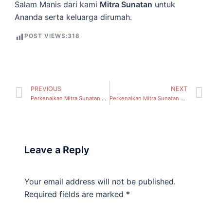
Salam Manis dari kami
Mitra Sunatan
untuk
Ananda serta keluarga dirumah.
POST VIEWS:
318
PREVIOUS
NEXT
Perkenalkan Mitra Sunatan Metode Sirkulem Sealer, Di ( Perak Utara, Kecamatan Pabean Cantian) Surabaya
Perkenalkan Mitra Sunatan Metode Sirkulem Sealer, Di ( Keputran, Kecamatan Tegalsari) Surabaya
Leave a Reply
Your email address will not be published.
Required fields are marked
*