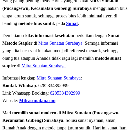
Yang paling penting metode bius yang di pakai
Mitra Sunatan
(Pucangsewu, Kecamatan Gubeng) Surabaya
menggunakan bius
tanpa jarum suntik, sehingga proses bius lebih minimal nyeri di
banding
metode bius suntik
pada
Sunat
.
Demikian sekilas
informasi kesehatan
berkaitan dengan
Sunat
Metode Stapler
di
Mitra Sunatan Surabaya
. Semoga informasi
yang kita baca saat ini akan menjadi referensi menarik, sehingga
orang tua ataupun Ananda tidak ragu lagi memilih
metode sunat
stapler
di
Mitra Sunatan Surabaya
.
Informasi lengkap
Mitra Sunatan Surabaya
:
Kontak Whatsap
: 6285334392999
Link Whatsapp Booking:
6285334392999
Website:
Mitrasunatan.com
Mari
memilih sunat modern
di
Mitra Sunatan (Pucangsewu,
Kecamatan Gubeng) Surabaya
. Solusi sunat nyaman, aman,
Ramah Anak dengan metode tanpa jarum suntik. Hari ini sunat, hari