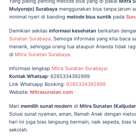
Yang paling penting metode bius yang di pakai
Mitra 
Mulyorejo) Surabaya
menggunakan bius tanpa jarum sun
minimal nyeri di banding
metode bius suntik
pada
Sun
Demikian sekilas
informasi kesehatan
berkaitan deng
Sunatan Surabaya
. Semoga informasi yang kita baca sa
menarik, sehingga orang tua ataupun Ananda tidak rag
di
Mitra Sunatan Surabaya
.
Informasi lengkap
Mitra Sunatan Surabaya
:
Kontak Whatsap
: 6285334392999
Link Whatsapp Booking:
6285334392999
Website:
Mitrasunatan.com
Mari
memilih sunat modern
di
Mitra Sunatan (Kalijud
Solusi sunat nyaman, aman, Ramah Anak dengan metode 
hari ini juga bias langsung bermain, naik sepeda, bias 
sekolah.