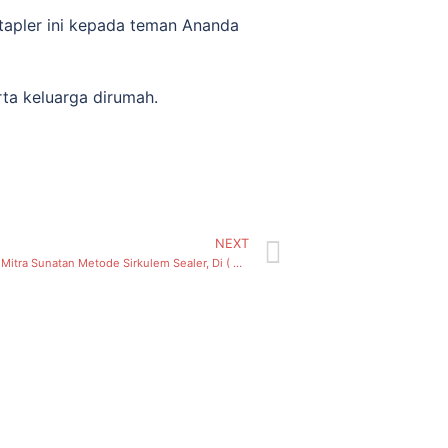
tapler ini kepada teman Ananda
ta keluarga dirumah.
NEXT
Perkenalkan Mitra Sunatan Metode Sirkulem Sealer, Di ( Ampel, Kecamatan Semampir) Surabaya