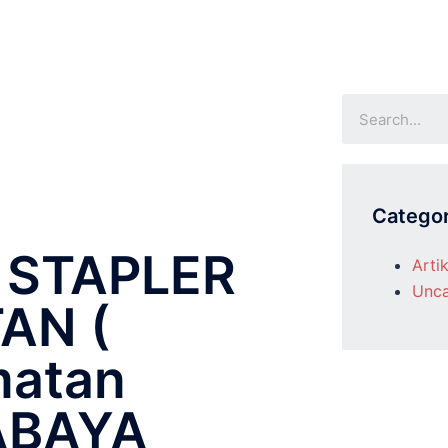
Categor
 STAPLER
Artik
Unca
AN (
matan
ABAYA