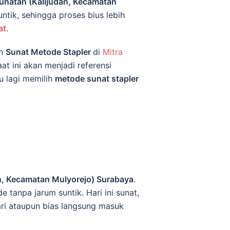
Sunatan (Kalijudan, Kecamatan
tik, sehingga proses bius lebih
at
.
an
Sunat Metode Stapler
di
Mitra
at ini akan menjadi referensi
u lagi memilih
metode sunat stapler
an, Kecamatan Mulyorejo) Surabaya
.
tanpa jarum suntik. Hari ini sunat,
lari ataupun bias langsung masuk