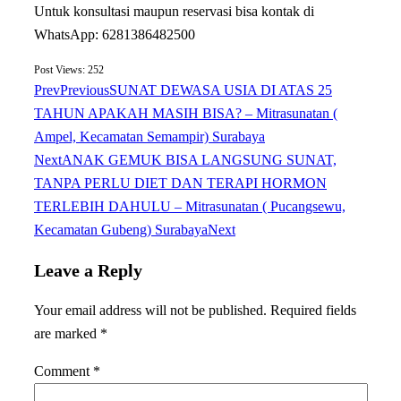
Untuk konsultasi maupun reservasi bisa kontak di
WhatsApp: 6281386482500
Post Views:
252
Prev
Previous
SUNAT DEWASA USIA DI ATAS 25
TAHUN APAKAH MASIH BISA? – Mitrasunatan (
Ampel, Kecamatan Semampir) Surabaya
Next
ANAK GEMUK BISA LANGSUNG SUNAT,
TANPA PERLU DIET DAN TERAPI HORMON
TERLEBIH DAHULU – Mitrasunatan ( Pucangsewu,
Kecamatan Gubeng) Surabaya
Next
Leave a Reply
Your email address will not be published.
Required fields
are marked
*
Comment
*