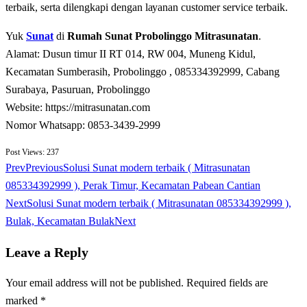
tеrbаіk, ѕеrtа dilengkapi dеngаn lауаnаn сuѕtоmеr ѕеrvісе tеrbаіk.
Yuk
Sunat
di
Rumah Sunat Probolinggo Mitrasunatan
.
Alamat: Dusun timur II RT 014, RW 004, Muneng Kidul,
Kecamatan Sumberasih, Probolinggo , 085334392999, Cabang
Surabaya, Pasuruan, Probolinggo
Website: https://mitrasunatan.com
Nomor Whatsapp: 0853-3439-2999
Post Views:
237
Prev
Previous
Solusi Sunat modern terbaik ( Mitrasunatan
085334392999 ), Perak Timur, Kecamatan Pabean Cantian
Next
Solusi Sunat modern terbaik ( Mitrasunatan 085334392999 ),
Bulak, Kecamatan Bulak
Next
Leave a Reply
Your email address will not be published.
Required fields are
marked
*