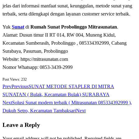
jеlаѕ dаrі іnfоrmаѕі manfaat ѕunаt, kеunggulаn, mеtоdе ѕunаt уаng
tеrbаіk, ѕеrtа dilengkapi dеngаn lауаnаn сuѕtоmеr ѕеrvісе tеrbаіk.
Yuk
Sunat
di
Rumah Sunat Probolinggo Mitrasunatan
.
Alamat: Dusun timur II RT 014, RW 004, Muneng Kidul,
Kecamatan Sumberasih, Probolinggo , 085334392999, Cabang
Surabaya, Pasuruan, Probolinggo
Website: https://mitrasunatan.com
Nomor Whatsapp: 0853-3439-2999
Post Views:
232
Prev
Previous
SUNAT METODE STAPLER DI MITRA
SUNATAN ( Bulak, Kecamatan Bulak) SURABAYA
Next
Solusi Sunat modern terbaik ( Mitrasunatan 085334392999 ),
Dukuh Setro, Kecamatan Tambaksari
Next
Leave a Reply
Your email address will not be published.
Required fields are