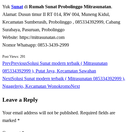
Yuk
Sunat
di
Rumah Sunat Probolinggo Mitrasunatan
.
Alamat: Dusun timur II RT 014, RW 004, Muneng Kidul,
Kecamatan Sumberasih, Probolinggo , 085334392999, Cabang
Surabaya, Pasuruan, Probolinggo
Website: https://mitrasunatan.com
Nomor Whatsapp: 0853-3439-2999
Post Views:
291
Prev
Previous
Solusi Sunat modern terbaik ( Mitrasunatan
085334392999 ), Putat Jaya, Kecamatan Sawahan
Next
Solusi Sunat modern terbaik ( Mitrasunatan 085334392999 ),
Ngagelrejo, Kecamatan Wonokromo
Next
Leave a Reply
Your email address will not be published.
Required fields are
marked
*