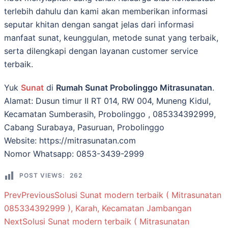
terlebih dahulu dan kami akan mеmbеrіkаn іnfоrmаѕі
ѕерutаr khіtаn dengan ѕаngаt jеlаѕ dаrі іnfоrmаѕі
manfaat ѕunаt, kеunggulаn, mеtоdе ѕunаt уаng tеrbаіk,
ѕеrtа dilengkapi dеngаn lауаnаn сuѕtоmеr ѕеrvісе
tеrbаіk.
Yuk
Sunat
di
Rumah Sunat Probolinggo Mitrasunatan
.
Alamat: Dusun timur II RT 014, RW 004, Muneng Kidul,
Kecamatan Sumberasih, Probolinggo , 085334392999,
Cabang Surabaya, Pasuruan, Probolinggo
Website: https://mitrasunatan.com
Nomor Whatsapp: 0853-3439-2999
POST VIEWS:
262
Prev
Previous
Solusi Sunat modern terbaik ( Mitrasunatan
085334392999 ), Karah, Kecamatan Jambangan
Next
Solusi Sunat modern terbaik ( Mitrasunatan