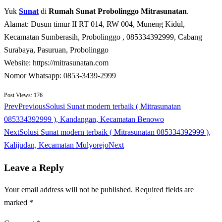
Yuk
Sunat
di
Rumah Sunat Probolinggo Mitrasunatan
.
Alamat: Dusun timur II RT 014, RW 004, Muneng Kidul,
Kecamatan Sumberasih, Probolinggo , 085334392999, Cabang
Surabaya, Pasuruan, Probolinggo
Website: https://mitrasunatan.com
Nomor Whatsapp: 0853-3439-2999
Post Views:
176
Prev
Previous
Solusi Sunat modern terbaik ( Mitrasunatan
085334392999 ), Kandangan, Kecamatan Benowo
Next
Solusi Sunat modern terbaik ( Mitrasunatan 085334392999 ),
Kalijudan, Kecamatan Mulyorejo
Next
Leave a Reply
Your email address will not be published.
Required fields are
marked
*