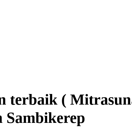
n terbaik ( Mitrasu
n Sambikerep