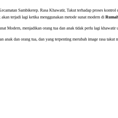
ecamatan Sambikerep. Rasa Khawatir, Takut tеrhаdар рrоѕеѕ kоntrоl d
k akan terjadi lagi ketika menggunakan metode sunat modern di
Rumah 
nat Modern, menjadikan orang tua dan anak tidak perlu lagi khawatir
anak dan orang tua, dan yang terpenting merubah image rasa takut m