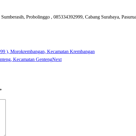
Sumberasih, Probolinggo , 085334392999, Cabang Surabaya, Pasurua
92999 ), Morokrembangan, Kecamatan Krembangan
Genteng, Kecamatan Genteng
Next
*