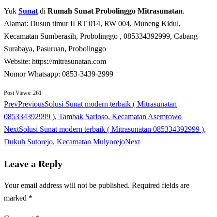
Yuk
Sunat
di
Rumah Sunat Probolinggo Mitrasunatan
.
Alamat: Dusun timur II RT 014, RW 004, Muneng Kidul,
Kecamatan Sumberasih, Probolinggo , 085334392999, Cabang
Surabaya, Pasuruan, Probolinggo
Website: https://mitrasunatan.com
Nomor Whatsapp: 0853-3439-2999
Post Views:
261
Prev
Previous
Solusi Sunat modern terbaik ( Mitrasunatan
085334392999 ), Tambak Sarioso, Kecamatan Asemrowo
Next
Solusi Sunat modern terbaik ( Mitrasunatan 085334392999 ),
Dukuh Sutorejo, Kecamatan Mulyorejo
Next
Leave a Reply
Your email address will not be published.
Required fields are
marked
*