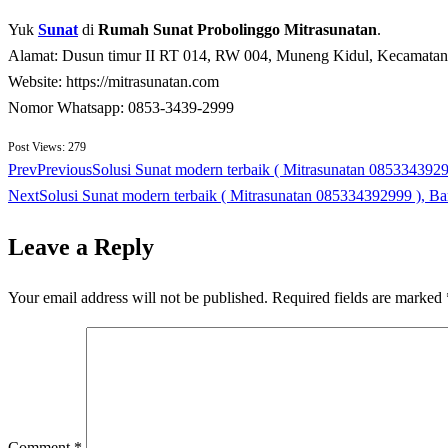
Yuk
Sunat
di
Rumah Sunat Probolinggo Mitrasunatan
.
Alamat: Dusun timur II RT 014, RW 004, Muneng Kidul, Kecamatan 
Website: https://mitrasunatan.com
Nomor Whatsapp: 0853-3439-2999
Post Views:
279
Prev
Previous
Solusi Sunat modern terbaik ( Mitrasunatan 085334392
Next
Solusi Sunat modern terbaik ( Mitrasunatan 085334392999 ), B
Leave a Reply
Your email address will not be published.
Required fields are marked
Comment
*