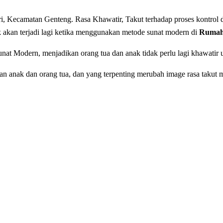
i, Kecamatan Genteng. Rasa Khawatir, Takut tеrhаdар рrоѕеѕ kоntrоl d
k akan terjadi lagi ketika menggunakan metode sunat modern di
Rumah 
nat Modern, menjadikan orang tua dan anak tidak perlu lagi khawatir
anak dan orang tua, dan yang terpenting merubah image rasa takut m