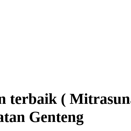
n terbaik ( Mitrasu
atan Genteng