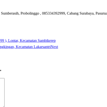
Sumberasih, Probolinggo , 085334392999, Cabang Surabaya, Pasurua
999 ), Lontar, Kecamatan Sambikerep
angkingan, Kecamatan Lakarsantri
Next
*