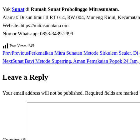
Yuk
Sunat
di
Rumah Sunat Probolinggo Mitrasunatan
.
Alamat: Dusun timur II RT 014, RW 004, Muneng Kidul, Kecamatan 
Website: https://mitrasunatan.com
Nomor Whatsapp: 0853-3439-2999
Post Views:
345
Prev
Previous
Perkenalkan Mitra Sunatan Metode Sirkulem Sealer, D
Next
Sunat Bayi Metode Superring, Aman Pemakaian Popok 24 Jam, 
Leave a Reply
Your email address will not be published.
Required fields are marked
Comment
*