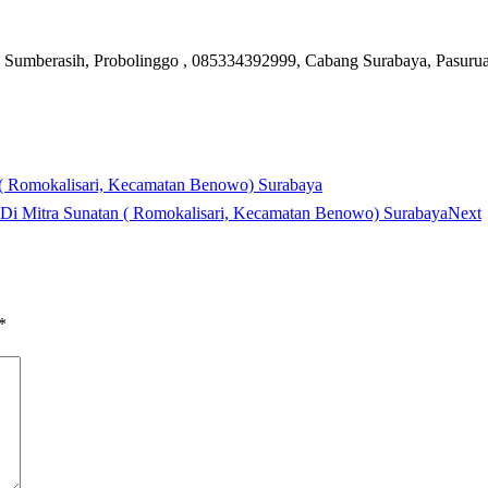
Sumberasih, Probolinggo , 085334392999, Cabang Surabaya, Pasurua
i ( Romokalisari, Kecamatan Benowo) Surabaya
Di Mitra Sunatan ( Romokalisari, Kecamatan Benowo) Surabaya
Next
*