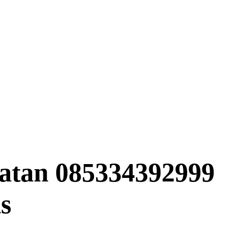
natan 085334392999
s