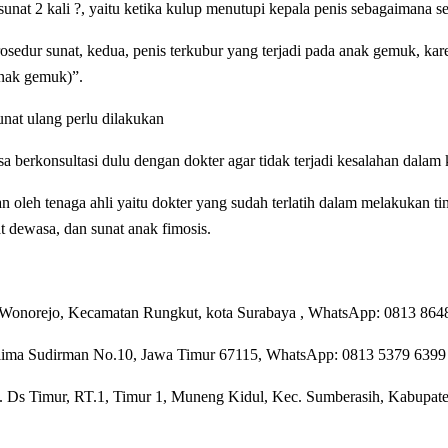
sunat 2 kali ?, yaitu ketika kulup menutupi kepala penis sebagaimana se
rosedur sunat, kedua, penis terkubur yang terjadi pada anak gemuk, k
anak gemuk)”
.
nat ulang perlu dilakukan
sa berkonsultasi dulu dengan dokter agar tidak terjadi kesalahan dal
 oleh tenaga ahli yaitu dokter yang sudah terlatih dalam melakukan tin
t dewasa, dan sunat anak fimosis.
a Wonorejo, Kecamatan Rungkut, kota Surabaya , WhatsApp: 0813 86
lima Sudirman No.10, Jawa Timur 67115,
WhatsApp:
0813 5379 6399
 Ds Timur, RT.1, Timur 1, Muneng Kidul, Kec. Sumberasih, Kabupat