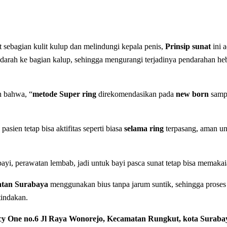
sebagian kulit kulup dan melindungi kepala penis,
Prinsip sunat
ini 
n darah ke bagian kalup, sehingga mengurangi terjadinya pendarahan he
 bahwa, “
metode Super ring
direkomendasikan pada
new born
sampa
asien tetap bisa aktifitas seperti biasa
selama ring
terpasang, aman unt
yi, perawatan lembab, jadi untuk bayi pasca sunat tetap bisa memak
atan Surabaya
menggunakan bius tanpa jarum suntik, sehingga proses 
tindakan.
y One no.6 Jl Raya Wonorejo, Kecamatan Rungkut, kota Suraba