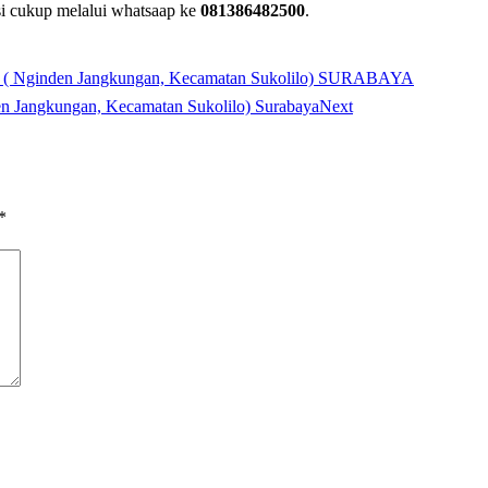
si cukup melalui whatsaap ke
081386482500
.
inden Jangkungan, Kecamatan Sukolilo) SURABAYA
en Jangkungan, Kecamatan Sukolilo) Surabaya
Next
*