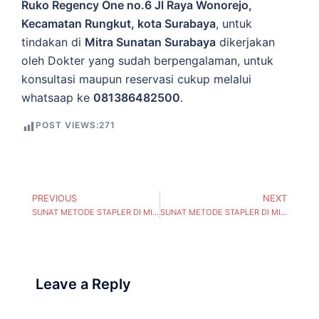
Ruko Regency One no.6 Jl Raya Wonorejo,
Kecamatan Rungkut, kota Surabaya
, untuk
tindakan di
Mitra Sunatan Surabaya
dikerjakan
oleh Dokter yang sudah berpengalaman, untuk
konsultasi maupun reservasi cukup melalui
whatsaap ke
081386482500
.
POST VIEWS:
271
PREVIOUS
NEXT
SUNAT METODE STAPLER DI MITRA SUNATAN ( Dukuh Setro, Kecamatan Tambaksari) SURABAYA
SUNAT METODE STAPLER DI MITRA SUNATAN ( Sidosermo, Kecamatan Wonocolo) SURABAYA
Leave a Reply