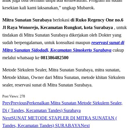
anak juga bisa bermain tanpa ada kehawatiran. Program ini sudah
kesekian kali kami laksanakan,” ungkap Mubarok.
Mitra Sunatan Surabaya
berlokasi
di Ruko Regency One no.6
Jl Raya Wonorejo, Kecamatan Rungkut, kota Surabaya
, untuk
tindakan di Mitra Sunatan Surabaya dikerjakan oleh Dokter yang
sudah berpengalaman, untuk konsultasi maupun
reservasi sunat di
Mitra Sunatan Sidodadi, Kecamatan Simokerto Surabaya
cukup
melalui whatsaap ke
081386482500
Metode Sirkulem Sealer, Mitra Sunatan Surabaya, mitra sunatan,
Metode khitan, Owner dari Mitra Sunatan, metode khitan Sirkulem
sealer, reservasi sunat di Mitra Sunatan Surabaya.
Post Views:
278
Prev
Previous
Perkenalkan Mitra Sunatan Metode Sirkulem Sealer,
Di ( Tandes, Kecamatan Tandes) Surabaya
Next
SUNAT METODE STAPLER DI MITRA SUNATAN (
Tandes, Kecamatan Tandes) SURABAYA
Next