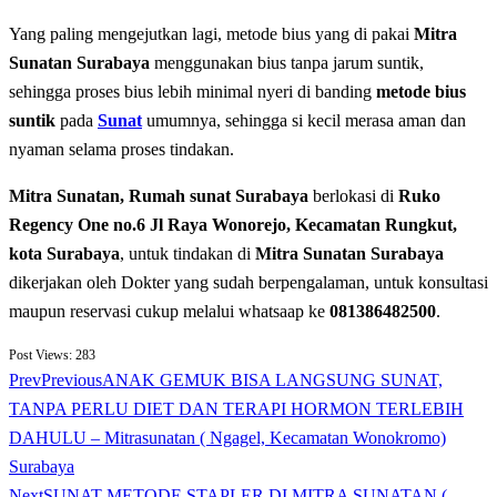
Yang paling mengejutkan lagi, metode bius yang di pakai
Mitra
Sunatan Surabaya
menggunakan bius tanpa jarum suntik,
sehingga proses bius lebih minimal nyeri di banding
metode bius
suntik
pada
Sunat
umumnya, sehingga si kecil merasa aman dan
nyaman selama proses tindakan.
Mitra Sunatan, Rumah sunat Surabaya
berlokasi di
Ruko
Regency One no.6 Jl Raya Wonorejo, Kecamatan Rungkut,
kota Surabaya
, untuk tindakan di
Mitra Sunatan Surabaya
dikerjakan oleh Dokter yang sudah berpengalaman, untuk konsultasi
maupun reservasi cukup melalui whatsaap ke
081386482500
.
Post Views:
283
Prev
Previous
ANAK GEMUK BISA LANGSUNG SUNAT,
TANPA PERLU DIET DAN TERAPI HORMON TERLEBIH
DAHULU – Mitrasunatan ( Ngagel, Kecamatan Wonokromo)
Surabaya
Next
SUNAT METODE STAPLER DI MITRA SUNATAN (