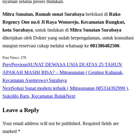
nyaman selama proses tindakan.
Mitra Sunatan, Rumah sunat Surabaya
berlokasi di
Ruko
Regency One no.6 Jl Raya Wonorejo, Kecamatan Rungkut,
kota Surabaya
, untuk tindakan di
Mitra Sunatan Surabaya
dikerjakan oleh Dokter yang sudah berpengalaman, untuk konsultasi
maupun reservasi cukup melalui whatsaap ke
081386482500
.
Post Views:
270
Prev
Previous
SUNAT DEWASA USIA DI ATAS 25 TAHUN
APAKAH MASIH BISA? – Mitrasunatan ( Genting Kalianak,
Kecamatan Asemrowo) Surabaya
Next
Solusi Sunat modern terbaik ( Mitrasunatan 085334392999 ),
Sukolilo Baru, Kecamatan Bulak
Next
Leave a Reply
Your email address will not be published.
Required fields are
marked
*