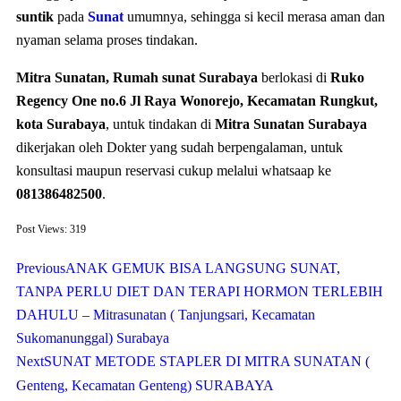
suntik
pada
Sunat
umumnya, sehingga si kecil merasa aman dan
nyaman selama proses tindakan.
Mitra Sunatan, Rumah sunat Surabaya
berlokasi di
Ruko
Regency One no.6 Jl Raya Wonorejo, Kecamatan Rungkut,
kota Surabaya
, untuk tindakan di
Mitra Sunatan Surabaya
dikerjakan oleh Dokter yang sudah berpengalaman, untuk
konsultasi maupun reservasi cukup melalui whatsaap ke
081386482500
.
Post Views:
319
Previous
ANAK GEMUK BISA LANGSUNG SUNAT,
TANPA PERLU DIET DAN TERAPI HORMON TERLEBIH
DAHULU – Mitrasunatan ( Tanjungsari, Kecamatan
Sukomanunggal) Surabaya
Next
SUNAT METODE STAPLER DI MITRA SUNATAN (
Genteng, Kecamatan Genteng) SURABAYA