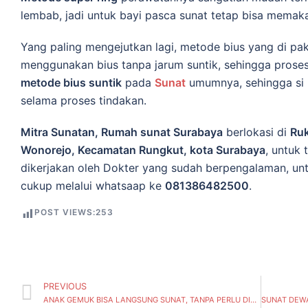
lembab, jadi untuk bayi pasca sunat tetap bisa mema
Yang paling mengejutkan lagi, metode bius yang di pa
menggunakan bius tanpa jarum suntik, sehingga proses 
metode bius suntik
pada
Sunat
umumnya, sehingga si 
selama proses tindakan.
Mitra Sunatan, Rumah sunat Surabaya
berlokasi di
Ruk
Wonorejo, Kecamatan Rungkut, kota Surabaya
, untuk 
dikerjakan oleh Dokter yang sudah berpengalaman, unt
cukup melalui whatsaap ke
081386482500
.
POST VIEWS:
253
PREVIOUS
ANAK GEMUK BISA LANGSUNG SUNAT, TANPA PERLU DIET DAN TERAPI HORMON TERLEBIH DAHULU – Mitrasunatan ( Simomulyo, Kecamatan Sukomanunggal) Surabaya