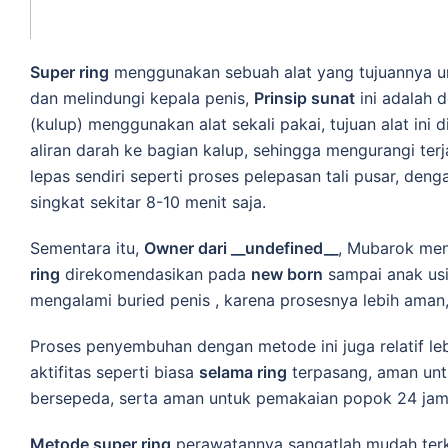
Super ring
menggunakan sebuah alat yang tujuannya un
dan melindungi kepala penis,
Prinsip sunat
ini adalah d
(kulup) menggunakan alat sekali pakai, tujuan alat in
aliran darah ke bagian kalup, sehingga mengurangi te
lepas sendiri seperti proses pelepasan tali pusar, den
singkat sekitar 8-10 menit saja.
Sementara itu,
Owner dari __undefined__
, Mubarok me
ring
direkomendasikan pada
new born
sampai anak usi
mengalami buried penis , karena prosesnya lebih aman, 
Proses penyembuhan dengan metode ini juga relatif leb
aktifitas seperti biasa
selama ring
terpasang, aman untuk
bersepeda, serta aman untuk pemakaian popok 24 jam
Metode super ring
perawatannya sangatlah mudah terk