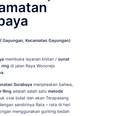
camatan
baya
Di ( Gayungan, Kecamatan Gayungan)
ya
membuka layanan khitan /
sunat
 ring
di jalan Raya Wonorejo
ya
.
unatan Surabaya
menjelaskan bahwa,
r Ring
adalah salah satu
metode
ntuk oval bulat dan akan Terapasang
dengan sendirinya Rata – rata di hari
tongan menggunakan gunting bedah