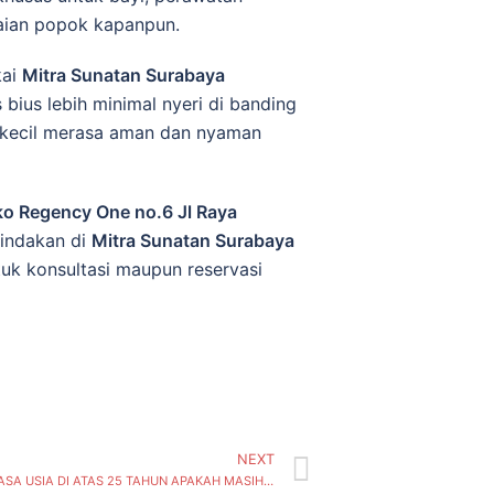
kaian popok kapanpun.
kai
Mitra Sunatan Surabaya
bius lebih minimal nyeri di banding
kecil merasa aman dan nyaman
o Regency One no.6 Jl Raya
tindakan di
Mitra Sunatan Surabaya
uk konsultasi maupun reservasi
NEXT
SUNAT DEWASA USIA DI ATAS 25 TAHUN APAKAH MASIH BISA? – Mitrasunatan ( Gayungan, Kecamatan Gayungan) Surabaya