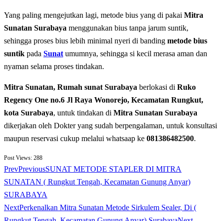
Yang paling mengejutkan lagi, metode bius yang di pakai
Mitra
Sunatan Surabaya
menggunakan bius tanpa jarum suntik,
sehingga proses bius lebih minimal nyeri di banding
metode bius
suntik
pada
Sunat
umumnya, sehingga si kecil merasa aman dan
nyaman selama proses tindakan.
Mitra Sunatan, Rumah sunat Surabaya
berlokasi di
Ruko
Regency One no.6 Jl Raya Wonorejo, Kecamatan Rungkut,
kota Surabaya
, untuk tindakan di
Mitra Sunatan Surabaya
dikerjakan oleh Dokter yang sudah berpengalaman, untuk konsultasi
maupun reservasi cukup melalui whatsaap ke
081386482500
.
Post Views:
288
Prev
Previous
SUNAT METODE STAPLER DI MITRA
SUNATAN ( Rungkut Tengah, Kecamatan Gunung Anyar)
SURABAYA
Next
Perkenalkan Mitra Sunatan Metode Sirkulem Sealer, Di (
Rungkut Tengah, Kecamatan Gunung Anyar) Surabaya
Next