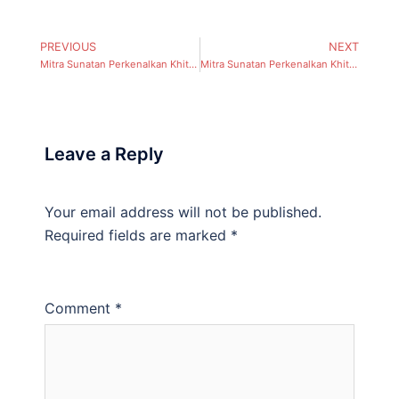
PREVIOUS
NEXT
Mitra Sunatan Perkenalkan Khitan Metode Sirkulem Sealer (Kelurahan Trajen, Kecamatan Pannggungrejo) Kota Pasuruan
Mitra Sunatan Perkenalkan Khitan Metode Sirkulem Sealer (Kelurahan Kebonsari, Kecamatan Panggungrejo) Kota Pasuruan
Leave a Reply
Your email address will not be published.
Required fields are marked
*
Comment
*