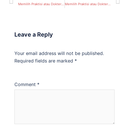
Memilih Praktisi atau Dokter Sunat Surabaya – Mitrasunatan ( Kali Rungkut, Kecamatan Rungkut) Surabaya
Memilih Praktisi atau Dokter Sunat Surabaya – Mitrasunatan ( Panjang Jiwo, Kecamatan Tenggilis Mejoyo) Surabaya
Leave a Reply
Your email address will not be published.
Required fields are marked
*
Comment
*