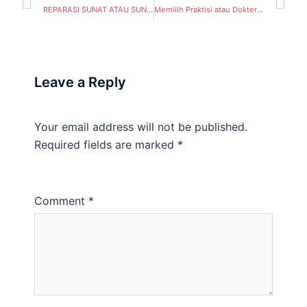
REPARASI SUNAT ATAU SUNAT ULANG, HAL INI TERDENGAR MENAKUTKAN BUKAN? (Kecamatan Bantaran, Desa Legundi) Kabupaten Probolinggo
Memilih Praktisi atau Dokter Sunat Surabaya – Mitrasunatan ( Lidah Wetan, Kecamatan Lakarsantri) Surabaya
Leave a Reply
Your email address will not be published.
Required fields are marked
*
Comment
*