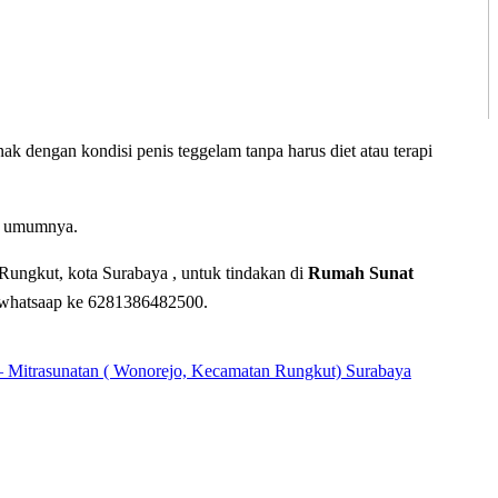
 dengan kondisi penis teggelam tanpa harus diet atau terapi
a umumnya.
ungkut, kota Surabaya , untuk tindakan di
Rumah Sunat
i whatsaap ke 6281386482500.
atan ( Wonorejo, Kecamatan Rungkut) Surabaya