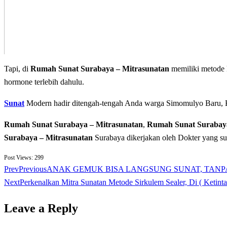
Tapi, di
Rumah Sunat Surabaya – Mitrasunatan
memiliki metode k
hormone terlebih dahulu.
Sunat
Modern hadir ditengah-tengah Anda warga Simomulyo Baru,
Rumah Sunat Surabaya – Mitrasunatan
,
Rumah Sunat Surabay
Surabaya – Mitrasunatan
Surabaya dikerjakan oleh Dokter yang s
Post Views:
299
Prev
Previous
ANAK GEMUK BISA LANGSUNG SUNAT, TANPA PER
Next
Perkenalkan Mitra Sunatan Metode Sirkulem Sealer, Di ( Keti
Leave a Reply