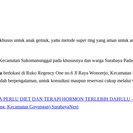
husus untuk anak gemuk, yaitu metode super ring yang aman untuk anak
 Kecamatan Sukomanunggal pada khususnya dan warga Surabaya Pad
a
berlokasi di Ruko Regency One no.6 Jl Raya Wonorejo, Kecamatan R
udah berpengalaman, untuk konsultasi maupun reservasi cukup melalu
LU DIET DAN TERAPI HORMON TERLEBIH DAHULU – Mitrasun
ntang, Kecamatan Gayungan) Surabaya
Next