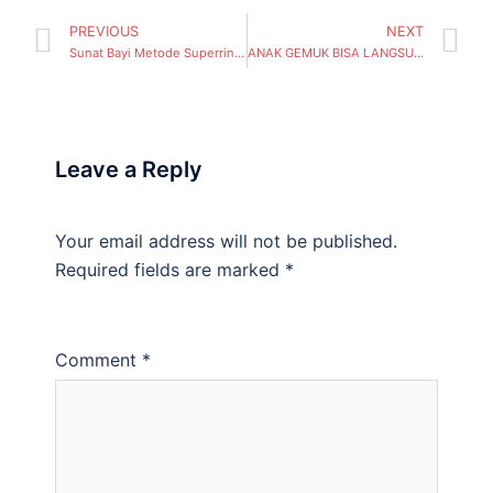
PREVIOUS
NEXT
Sunat Bayi Metode Superring, Aman Pemakaian Popok 24 Jam, Di Mitra Sunatan ( Gayungan, Kecamatan Gayungan) Surabaya
ANAK GEMUK BISA LANGSUNG SUNAT, TANPA PERLU DIET DAN TERAPI HORMON TERLEBIH DAHULU – Mitrasunatan ( Simomulyo, Kecamatan Sukomanunggal) Surabaya
Leave a Reply
Your email address will not be published.
Required fields are marked
*
Comment
*