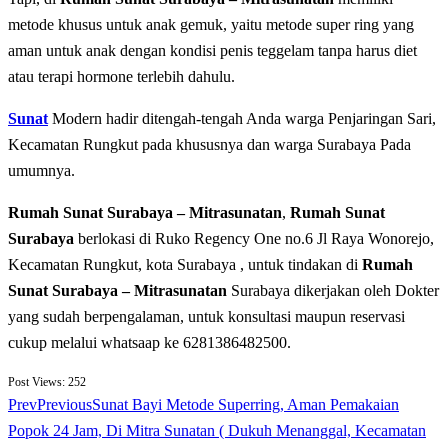
metode khusus untuk anak gemuk, yaitu metode super ring yang
aman untuk anak dengan kondisi penis teggelam tanpa harus diet
atau terapi hormone terlebih dahulu.
Sunat
Modern hadir ditengah-tengah Anda warga Penjaringan Sari,
Kecamatan Rungkut pada khususnya dan warga Surabaya Pada
umumnya.
Rumah Sunat Surabaya – Mitrasunatan
,
Rumah Sunat
Surabaya
berlokasi di Ruko Regency One no.6 Jl Raya Wonorejo,
Kecamatan Rungkut, kota Surabaya , untuk tindakan di
Rumah
Sunat Surabaya – Mitrasunatan
Surabaya dikerjakan oleh Dokter
yang sudah berpengalaman, untuk konsultasi maupun reservasi
cukup melalui whatsaap ke 6281386482500.
Post Views:
252
Prev
Previous
Sunat Bayi Metode Superring, Aman Pemakaian
Popok 24 Jam, Di Mitra Sunatan ( Dukuh Menanggal, Kecamatan