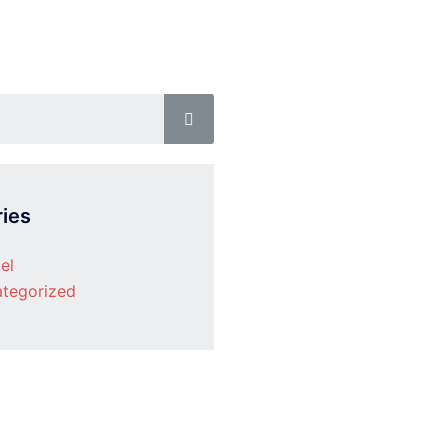
ies
el
tegorized