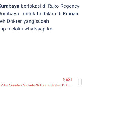
Surabaya
berlokasi di Ruko Regency
urabaya , untuk tindakan di
Rumah
leh Dokter yang sudah
kup melalui whatsaap ke
NEXT
Perkenalkan Mitra Sunatan Metode Sirkulem Sealer, Di ( Gunung Sari, Kecamatan Dukuh Pakis) Surabaya