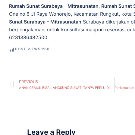
Rumah Sunat Surabaya – Mitrasunatan
,
Rumah Sunat 
One no.6 Jl Raya Wonorejo, Kecamatan Rungkut, kota S
Sunat Surabaya – Mitrasunatan
Surabaya dikerjakan o
berpengalaman, untuk konsultasi maupun reservasi cu
6281386482500.
POST VIEWS:
268
PREVIOUS
ANAK GEMUK BISA LANGSUNG SUNAT, TANPA PERLU DIET DAN TERAPI HORMON TERLEBIH DAHULU – Mitrasunatan ( Kedung Baruk, Kecamatan Rungkut) Surabaya
Leave a Reply