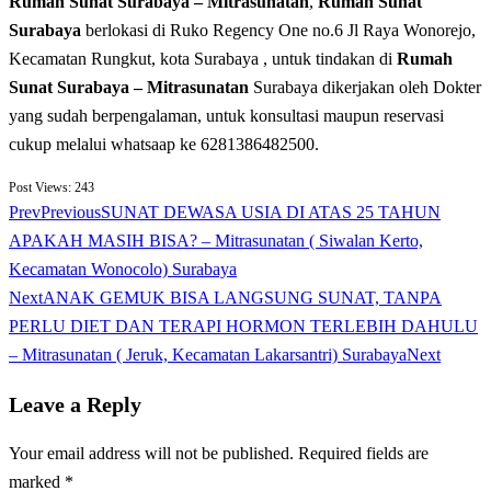
Rumah Sunat Surabaya – Mitrasunatan
,
Rumah Sunat
Surabaya
berlokasi di Ruko Regency One no.6 Jl Raya Wonorejo,
Kecamatan Rungkut, kota Surabaya , untuk tindakan di
Rumah
Sunat Surabaya – Mitrasunatan
Surabaya dikerjakan oleh Dokter
yang sudah berpengalaman, untuk konsultasi maupun reservasi
cukup melalui whatsaap ke 6281386482500.
Post Views:
243
Prev
Previous
SUNAT DEWASA USIA DI ATAS 25 TAHUN
APAKAH MASIH BISA? – Mitrasunatan ( Siwalan Kerto,
Kecamatan Wonocolo) Surabaya
Next
ANAK GEMUK BISA LANGSUNG SUNAT, TANPA
PERLU DIET DAN TERAPI HORMON TERLEBIH DAHULU
– Mitrasunatan ( Jeruk, Kecamatan Lakarsantri) Surabaya
Next
Leave a Reply
Your email address will not be published.
Required fields are
marked
*