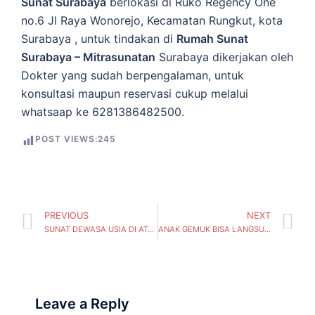
Sunat Surabaya
berlokasi di Ruko Regency One
no.6 Jl Raya Wonorejo, Kecamatan Rungkut, kota
Surabaya , untuk tindakan di
Rumah Sunat
Surabaya – Mitrasunatan
Surabaya dikerjakan oleh
Dokter yang sudah berpengalaman, untuk
konsultasi maupun reservasi cukup melalui
whatsaap ke 6281386482500.
POST VIEWS:
245
PREVIOUS
NEXT
SUNAT DEWASA USIA DI ATAS 25 TAHUN APAKAH MASIH BISA? – Mitrasunatan ( Sawunggaling, Kecamatan Wonokromo) Surabaya
ANAK GEMUK BISA LANGSUNG SUNAT, TANPA PERLU DIET DAN TERAPI HORMON TERLEBIH DAHULU – Mitrasunatan ( Dukuh Sutorejo, Kecamatan Mulyorejo) Surabaya
Leave a Reply