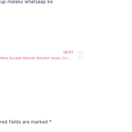
kup melalui whatsaap ke
NEXT
Perkenalkan Mitra Sunatan Metode Sirkulem Sealer, Di ( Morokrembangan, Kecamatan Krembangan) Surabaya
red fields are marked
*