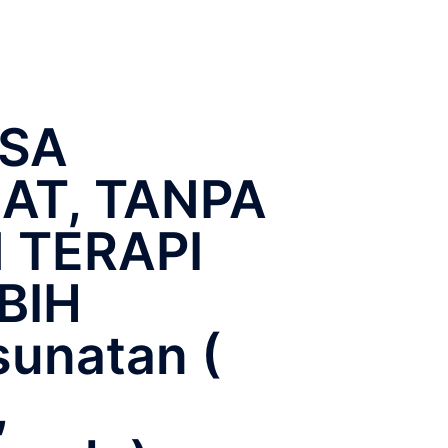
ISA
AT, TANPA
 TERAPI
BIH
unatan (
,